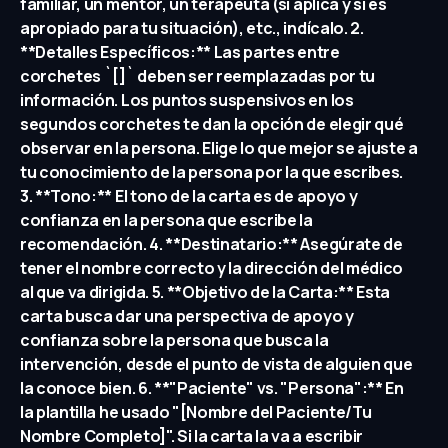
familiar, un mentor, un terapeuta (si aplica y si es
apropiado para tu situación), etc., indícalo. 2.
**Detalles Específicos:** Las partes entre
corchetes `[]` deben ser reemplazadas por tu
información. Los puntos suspensivos en los
segundos corchetes te dan la opción de elegir qué
observar en la persona. Elige lo que mejor se ajuste a
tu conocimiento de la persona por la que escribes.
3. **Tono:** El tono de la carta es de apoyo y
confianza en la persona que escribe la
recomendación. 4. **Destinatario:** Asegúrate de
tener el nombre correcto y la dirección del médico
al que va dirigida. 5. **Objetivo de la Carta:** Esta
carta busca dar una perspectiva de apoyo y
confianza sobre la persona que busca la
intervención, desde el punto de vista de alguien que
la conoce bien. 6. **"Paciente" vs. "Persona":** En
la plantilla he usado "[Nombre del Paciente/Tu
Nombre Completo]". Si la carta la va a escribir