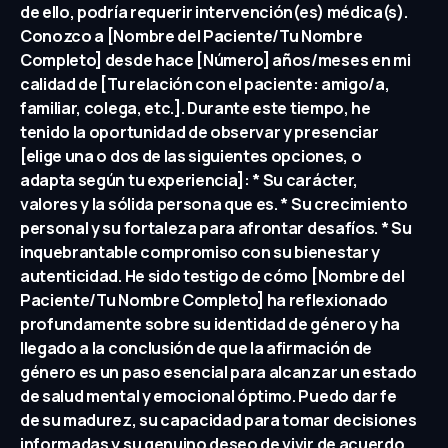
de ello, podría requerir intervención(es) médica(s).
Conozco a [Nombre del Paciente/Tu Nombre
Completo] desde hace [Número] años/meses en mi
calidad de [Tu relación con el paciente: amigo/a,
familiar, colega, etc.]. Durante este tiempo, he
tenido la oportunidad de observar y presenciar
[elige una o dos de las siguientes opciones, o
adapta según tu experiencia]: * Su carácter,
valores y la sólida persona que es. * Su crecimiento
personal y su fortaleza para afrontar desafíos. * Su
inquebrantable compromiso con su bienestar y
autenticidad. He sido testigo de cómo [Nombre del
Paciente/Tu Nombre Completo] ha reflexionado
profundamente sobre su identidad de género y ha
llegado a la conclusión de que la afirmación de
género es un paso esencial para alcanzar un estado
de salud mental y emocional óptimo. Puedo dar fe
de su madurez, su capacidad para tomar decisiones
informadas y su genuino deseo de vivir de acuerdo