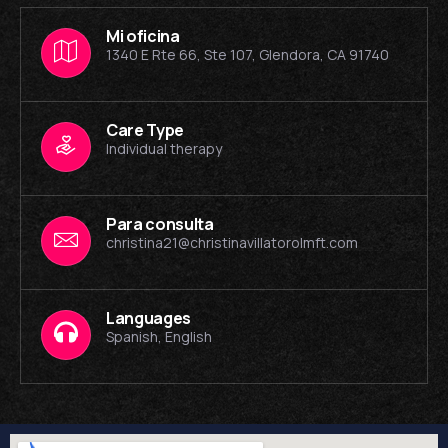
Mi oficina
1340 E Rte 66, Ste 107, Glendora, CA 91740
Care Type
Individual therapy
Para consulta
christina21@christinavillatorolmft.com
Languages
Spanish, English